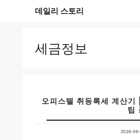
컨
데일리 스토리
텐
츠
로
건
너
세금정보
뛰
기
오피스텔 취등록세 계산기 
팁
2026-06-