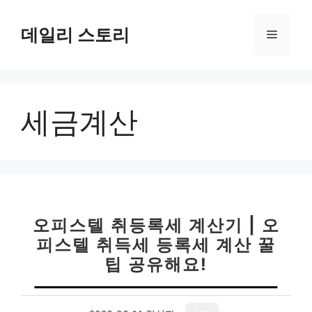
컨
텐
데일리 스토리
메
츠
로
뉴
건
너
세금계산
뛰
기
오피스텔 취등록세 계산기 | 오
피스텔 취득세 등록세 계산 꿀
팁 공유해요!