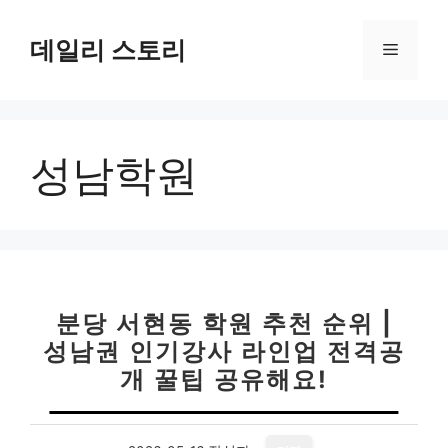
컨
텐
데일리 스토리
메
츠
로
뉴
건
너
성남학원
뛰
기
분당 서현동 학원 추천 순위 |
성남권 인기강사 라인업 전격공
개 꿀팁 공유해요!