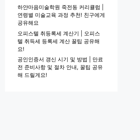
하얀마음미술학원 죽전동 커리큘럼 |
연령별 미술교육 과정 추천! 친구에게
공유해요
오피스텔 취등록세 계산기 | 오피스
텔 취득세 등록세 계산 꿀팁 공유해
요!
공인인증서 갱신 시기 및 방법 | 만료
전 준비사항 및 절차 안내, 꿀팁 공유
해 드릴게요!