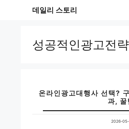
컨
데일리 스토리
텐
츠
로
건
너
성공적인광고전략
뛰
기
온라인광고대행사 선택? 구
과, 
2026-05-