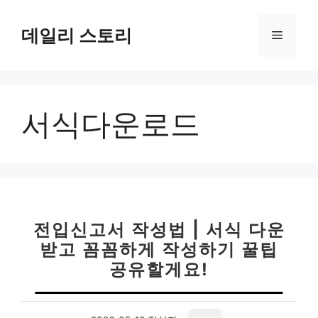
컨
텐
데일리 스토리
메
츠
로
뉴
건
너
서식다운로드
뛰
기
전입신고서 작성법 | 서식 다운
받고 꼼꼼하게 작성하기 꿀팁
공유할게요!