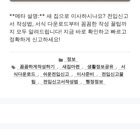
**메타 설명:** 새 집으로 이사하시나요? 전입신고
서 작성법, 서식 다운로드부터 꼼꼼한 작성 꿀팁까
지 모두 알려드립니다! 지금 바로 확인하고 빠르고
정확하게 신고하세요!
카
정보
테
태
꼼꼼하게작성하기
,
새집마련
,
생활정보공유
,
서
고
그
식다운로드
,
쉬운전입신고
,
이사준비
,
전입신고꿀
리
팁
,
전입신고서작성법
,
행정정보