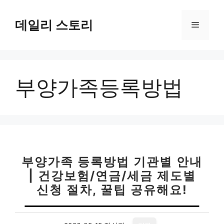
컨
텐
데일리 스토리
메
츠
로
뉴
건
너
부양가족등록방법
뛰
기
부양가족 등록방법 기관별 안내
| 건강보험/연금/세금 제도별
신청 절차, 꿀팁 공유해요!