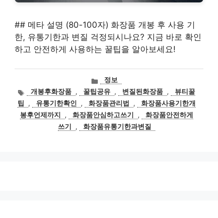
## 메타 설명 (80-100자) 화장품 개봉 후 사용 기
한, 유통기한과 변질 걱정되시나요? 지금 바로 확인
하고 안전하게 사용하는 꿀팁을 알아보세요!
카
정보
테
태
개봉후화장품
,
꿀팁공유
,
변질된화장품
,
뷰티꿀
고
그
팁
,
유통기한확인
,
화장품관리법
,
화장품사용기한개
리
봉후언제까지
,
화장품안심하고쓰기
,
화장품안전하게
쓰기
,
화장품유통기한과변질