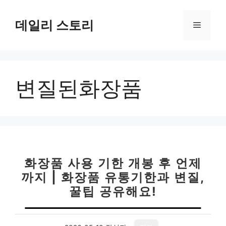
컨
텐
데일리 스토리
메
츠
로
뉴
건
너
변질된화장품
뛰
기
화장품 사용 기한 개봉 후 언제
까지 | 화장품 유통기한과 변질,
꿀팁 공유해요!