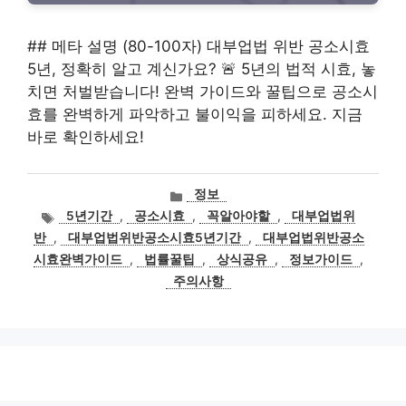
## 메타 설명 (80-100자) 대부업법 위반 공소시효
5년, 정확히 알고 계신가요? 🚨 5년의 법적 시효, 놓
치면 처벌받습니다! 완벽 가이드와 꿀팁으로 공소시
효를 완벽하게 파악하고 불이익을 피하세요. 지금
바로 확인하세요!
카
정보
테
태
5년기간
,
공소시효
,
꼭알아야할
,
대부업법위
고
그
반
,
대부업법위반공소시효5년기간
,
대부업법위반공소
리
시효완벽가이드
,
법률꿀팁
,
상식공유
,
정보가이드
,
주의사항