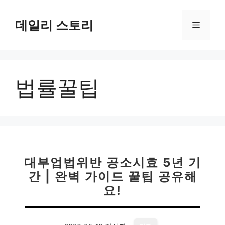
컨
텐
데일리 스토리
메
츠
로
뉴
건
너
법률꿀팁
뛰
기
대부업법위반 공소시효 5년 기
간 | 완벽 가이드 꿀팁 공유해
요!