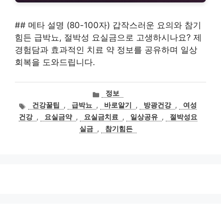
## 메타 설명 (80-100자) 갑작스러운 요의와 참기
힘든 급박뇨, 절박성 요실금으로 고생하시나요? 제
경험담과 효과적인 치료 약 정보를 공유하며 일상
회복을 도와드립니다.
카
정보
테
태
건강꿀팁
,
급박뇨
,
바로알기
,
방광건강
,
여성
고
그
건강
,
요실금약
,
요실금치료
,
일상공유
,
절박성요
리
실금
,
참기힘든