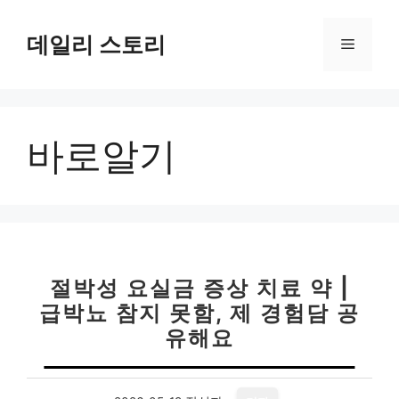
컨
텐
데일리 스토리
메
츠
로
뉴
건
너
바로알기
뛰
기
절박성 요실금 증상 치료 약 |
급박뇨 참지 못함, 제 경험담 공
유해요