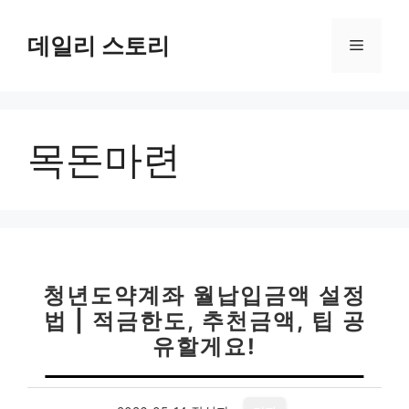
컨
텐
데일리 스토리
메
츠
로
뉴
건
너
목돈마련
뛰
기
청년도약계좌 월납입금액 설정
법 | 적금한도, 추천금액, 팁 공
유할게요!