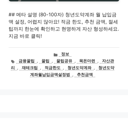
## 메타 설명 (80-100자) 청년도약계좌 월 납입금
액 설정, 어렵지 않아요! 적금 한도, 추천 금액, 절세
팁까지 한눈에 확인하고 현명하게 자산 형성하세요.
지금 바로 클릭!
카
정보
테
태
금융꿀팁
,
꿀팁
,
꿀팁공유
,
목돈마련
,
자산관
고
그
리
,
재테크팁
,
적금한도
,
청년도약계좌
,
청년도약
리
계좌월납입금액설정법
,
추천금액