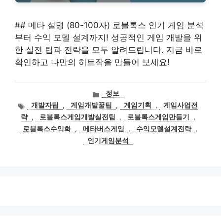
## 메타 설명 (80-100자) 로블록스 인기 게임 분석
부터 수익 모델 설계까지! 성공적인 게임 개발을 위
한 실전 팁과 전략을 모두 알려드립니다. 지금 바로
확인하고 나만의 히트작을 만들어 보세요!
카
정보
테
태
개발자팁
,
게임개발꿀팁
,
게임기획
,
게임사업전
고
그
략
,
로블록스게임개발실전팁
,
로블록스게임만들기
,
리
로블록스수익화
,
메타버스게임
,
수익모델설계전략
,
인기게임분석