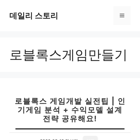
컨
텐
데일리 스토리
메
츠
로
뉴
건
너
로블록스게임만들기
뛰
기
로블록스 게임개발 실전팁 | 인
기게임 분석 + 수익모델 설계
전략 공유해요!