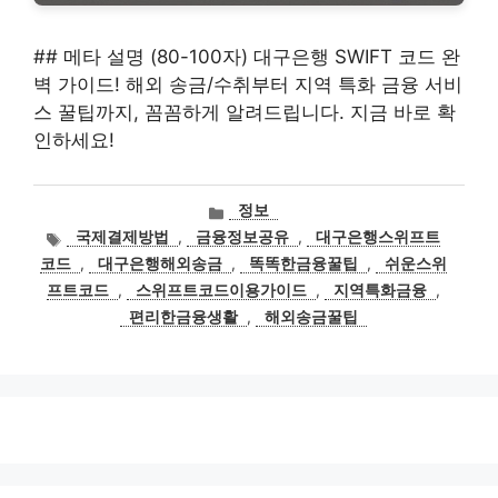
## 메타 설명 (80-100자) 대구은행 SWIFT 코드 완
벽 가이드! 해외 송금/수취부터 지역 특화 금융 서비
스 꿀팁까지, 꼼꼼하게 알려드립니다. 지금 바로 확
인하세요!
카
정보
테
태
국제결제방법
,
금융정보공유
,
대구은행스위프트
고
그
코드
,
대구은행해외송금
,
똑똑한금융꿀팁
,
쉬운스위
리
프트코드
,
스위프트코드이용가이드
,
지역특화금융
,
편리한금융생활
,
해외송금꿀팁