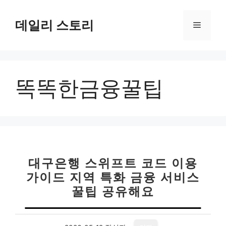
컨
텐
데일리 스토리
메
츠
로
뉴
건
너
똑똑한금융꿀팁
뛰
기
대구은행 스위프트 코드 이용
가이드 지역 특화 금융 서비스
꿀팁 공유해요