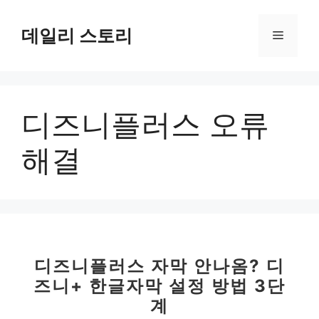
컨
텐
데일리 스토리
메
츠
로
뉴
건
너
디즈니플러스 오류
뛰
기
해결
디즈니플러스 자막 안나옴? 디
즈니+ 한글자막 설정 방법 3단
계