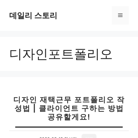
컨
텐
데일리 스토리
메
츠
로
뉴
건
너
디자인포트폴리오
뛰
기
디자인 재택근무 포트폴리오 작
성법 | 클라이언트 구하는 방법
공유할게요!