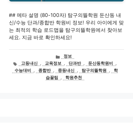
## 메타 설명 (80-100자) 탐구의뜰학원 둔산동 내
신/수능 단과/종합반 학원비 정보! 우리 아이에게 맞
는 최적의 학습 로드맵을 탐구의뜰학원에서 찾아보
세요. 지금 바로 확인하세요!
카
정보
테
태
고등내신
,
교육정보
,
단과반
,
둔산동학원비
,
고
그
수능대비
,
종합반
,
중등내신
,
탐구의뜰학원
,
학
리
습꿀팁
,
학원추천