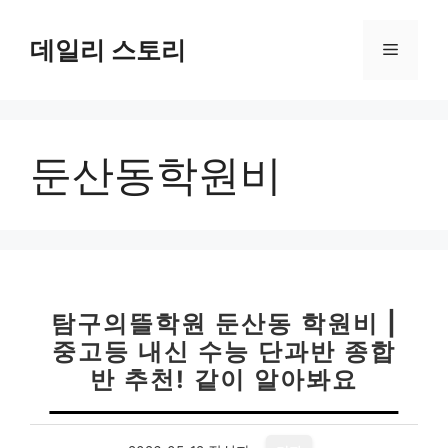
컨
텐
데일리 스토리
메
츠
로
뉴
건
너
둔산동학원비
뛰
기
탐구의뜰학원 둔산동 학원비 |
중고등 내신 수능 단과반 종합
반 추천! 같이 알아봐요