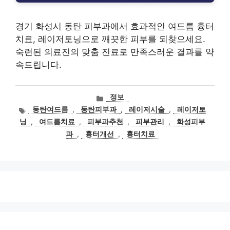
경기 화성시 동탄 피부과에서 효과적인 여드름 흉터
치료, 레이저토닝으로 깨끗한 피부를 되찾으세요.
숙련된 의료진의 맞춤 진료로 만족스러운 결과를 약
속드립니다.
카
정보
테
태
동탄여드름
,
동탄피부과
,
레이저시술
,
레이저토
고
그
닝
,
여드름치료
,
피부과추천
,
피부관리
,
화성피부
리
과
,
흉터개선
,
흉터치료