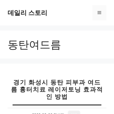
컨
텐
데일리 스토리
메
츠
로
뉴
건
너
동탄여드름
뛰
기
경기 화성시 동탄 피부과 여드
름 흉터치료 레이저토닝 효과적
인 방법