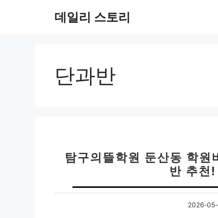
컨
데일리 스토리
텐
츠
로
건
너
단과반
뛰
기
탐구의뜰학원 둔산동 학원비
반 추천
2026-05-