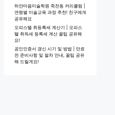
하얀마음미술학원 죽전동 커리큘럼 |
연령별 미술교육 과정 추천! 친구에게
공유해요
오피스텔 취등록세 계산기 | 오피스
텔 취득세 등록세 계산 꿀팁 공유해
요!
공인인증서 갱신 시기 및 방법 | 만료
전 준비사항 및 절차 안내, 꿀팁 공유
해 드릴게요!