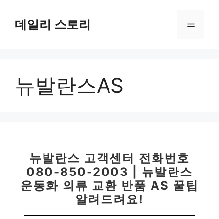
컨
텐
데일리 스토리
메
츠
로
뉴
건
너
뉴발란스AS
뛰
기
뉴발란스 고객센터 전화번호
080-850-2003 | 뉴발란스
운동화 의류 교환 반품 AS 꿀팁
알려드려요!