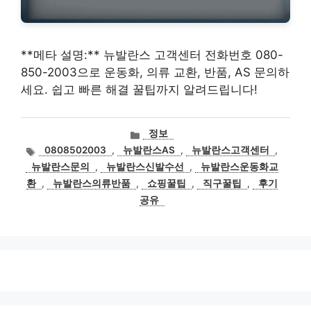
**메타 설명:** 뉴발란스 고객센터 전화번호 080-
850-2003으로 운동화, 의류 교환, 반품, AS 문의하
세요. 쉽고 빠른 해결 꿀팁까지 알려드립니다!
카
정보
테
태
0808502003
,
뉴발란스AS
,
뉴발란스고객센터
,
고
그
뉴발란스문의
,
뉴발란스신발수선
,
뉴발란스운동화교
리
환
,
뉴발란스의류반품
,
쇼핑꿀팁
,
직구꿀팁
,
후기
공유