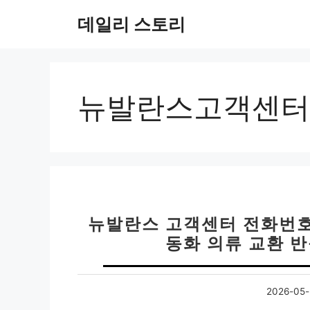
컨
데일리 스토리
텐
츠
로
건
너
뉴발란스고객센터
뛰
기
뉴발란스 고객센터 전화번호 0
동화 의류 교환 반
2026-05-