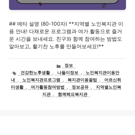
## 메타 설명 (80-100자) **지역별 노인복지관 이
용 안내! 다채로운 프로그램과 여가 활동으로 즐거
운 시간을 보내세요. 친구와 함께 참여하는 방법도
알아보고, 활기찬 노후를 만들어보세요!**
카
정보
테
태
건강한노후생활
,
나들이정보
,
노인복지관이용안
고
그
내
,
노인복지관프로그램
,
복지관이용꿀팁
,
어르신취
리
미생활
,
여가활동참여방법
,
정보공유
,
지역별노인복
지관
,
함께해요복지관