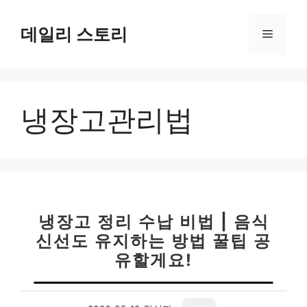
컨
텐
데일리 스토리
메
츠
로
뉴
건
너
냉장고관리법
뛰
기
냉장고 정리 수납 비법 | 음식
신선도 유지하는 방법 꿀팁 공
유할게요!