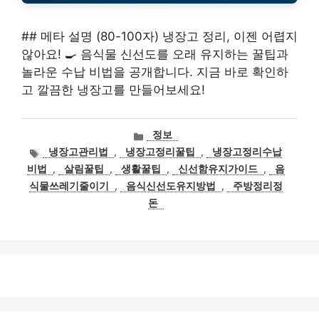
## 메타 설명 (80-100자) 냉장고 정리, 이젠 어렵지
않아요! 🍳 음식물 신선도를 오래 유지하는 꿀팁과
놀라운 수납 비법을 공개합니다. 지금 바로 확인하
고 깔끔한 냉장고를 만들어보세요!
카
정보
테
태
냉장고관리법
,
냉장고정리꿀팁
,
냉장고정리수납
고
그
비법
,
살림꿀팁
,
생활꿀팁
,
신선함유지가이드
,
음
리
식물쓰레기줄이기
,
음식신선도유지방법
,
주방정리정
돈