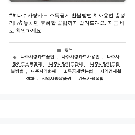
## 나주사랑카드 소득공제 환불방법 & 사용법 총정
리! 💰 놓치면 후회할 꿀팁까지 알려드려요. 지금 바
로 확인하세요!
카
정보
테
태
나주사랑카드꿀팁
,
나주사랑카드사용법
,
나주사
고
그
랑카드소득공제
,
나주사랑카드안내
,
나주사랑카드환
리
불방법
,
나주지역화폐
,
소득공제받는법
,
지역경제활
성화
,
지역사랑상품권
,
카드사용꿀팁