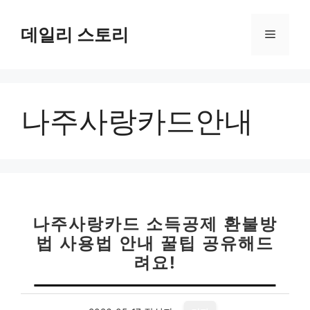
컨
텐
데일리 스토리
메
츠
로
뉴
건
너
나주사랑카드안내
뛰
기
나주사랑카드 소득공제 환불방
법 사용법 안내 꿀팁 공유해드
려요!