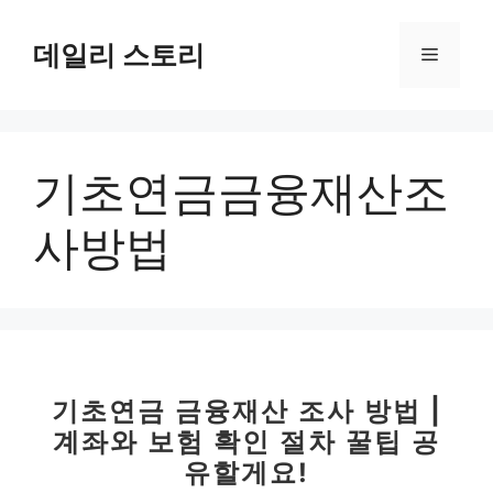
컨
텐
데일리 스토리
메
츠
로
뉴
건
너
기초연금금융재산조
뛰
기
사방법
기초연금 금융재산 조사 방법 |
계좌와 보험 확인 절차 꿀팁 공
유할게요!