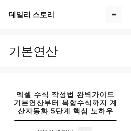
컨
텐
데일리 스토리
메
츠
로
뉴
건
너
기본연산
뛰
기
엑셀 수식 작성법 완벽가이드
기본연산부터 복합수식까지 계
산자동화 5단계 핵심 노하우