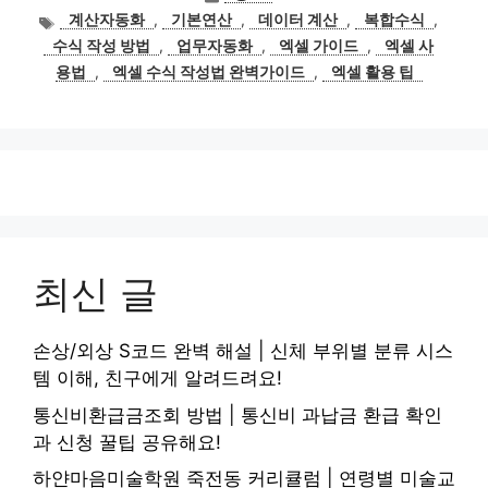
테
태
계산자동화
,
기본연산
,
데이터 계산
,
복합수식
,
고
그
수식 작성 방법
,
업무자동화
,
엑셀 가이드
,
엑셀 사
리
용법
,
엑셀 수식 작성법 완벽가이드
,
엑셀 활용 팁
최신 글
손상/외상 S코드 완벽 해설 | 신체 부위별 분류 시스
템 이해, 친구에게 알려드려요!
통신비환급금조회 방법 | 통신비 과납금 환급 확인
과 신청 꿀팁 공유해요!
하얀마음미술학원 죽전동 커리큘럼 | 연령별 미술교