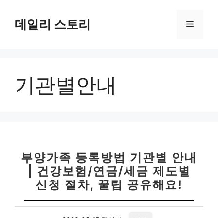
컨
텐
데일리 스토리
메
츠
로
뉴
건
너
기관별안내
뛰
기
부양가족 등록방법 기관별 안내
| 건강보험/연금/세금 제도별
신청 절차, 꿀팁 공유해요!