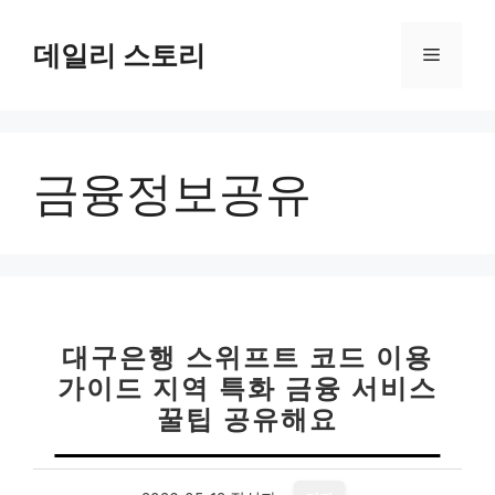
컨
텐
데일리 스토리
메
츠
로
뉴
건
너
금융정보공유
뛰
기
대구은행 스위프트 코드 이용
가이드 지역 특화 금융 서비스
꿀팁 공유해요