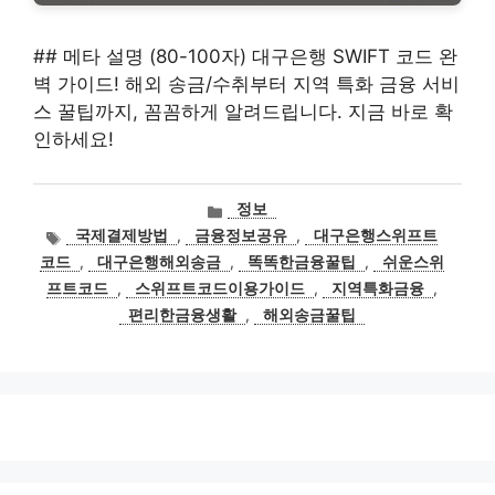
## 메타 설명 (80-100자) 대구은행 SWIFT 코드 완
벽 가이드! 해외 송금/수취부터 지역 특화 금융 서비
스 꿀팁까지, 꼼꼼하게 알려드립니다. 지금 바로 확
인하세요!
카
정보
테
태
국제결제방법
,
금융정보공유
,
대구은행스위프트
고
그
코드
,
대구은행해외송금
,
똑똑한금융꿀팁
,
쉬운스위
리
프트코드
,
스위프트코드이용가이드
,
지역특화금융
,
편리한금융생활
,
해외송금꿀팁