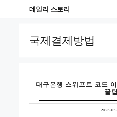
컨
데일리 스토리
텐
츠
로
건
너
국제결제방법
뛰
기
대구은행 스위프트 코드 이
꿀팁
2026-05-