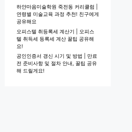
하얀마음미술학원 죽전동 커리큘럼 |
연령별 미술교육 과정 추천! 친구에게
공유해요
오피스텔 취등록세 계산기 | 오피스
텔 취득세 등록세 계산 꿀팁 공유해
요!
공인인증서 갱신 시기 및 방법 | 만료
전 준비사항 및 절차 안내, 꿀팁 공유
해 드릴게요!