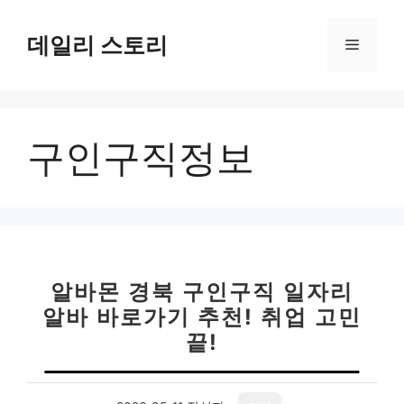
컨
텐
데일리 스토리
메
츠
로
뉴
건
너
구인구직정보
뛰
기
알바몬 경북 구인구직 일자리
알바 바로가기 추천! 취업 고민
끝!