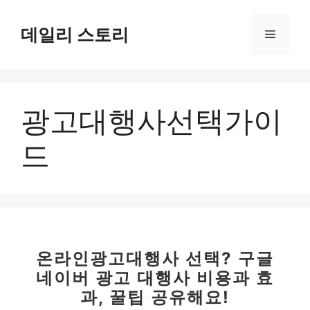
컨
텐
데일리 스토리
메
츠
로
뉴
건
너
광고대행사선택가이
뛰
기
드
온라인광고대행사 선택? 구글
네이버 광고 대행사 비용과 효
과, 꿀팁 공유해요!