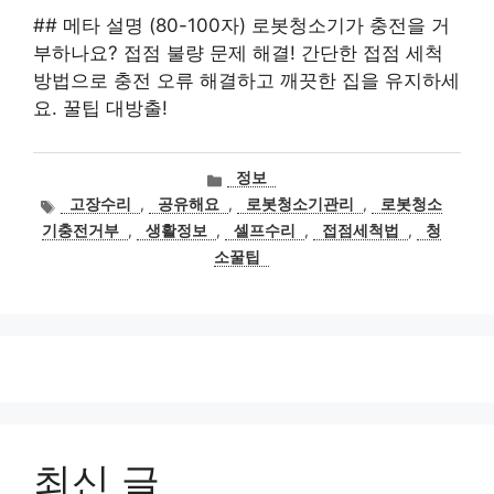
## 메타 설명 (80-100자) 로봇청소기가 충전을 거
부하나요? 접점 불량 문제 해결! 간단한 접점 세척
방법으로 충전 오류 해결하고 깨끗한 집을 유지하세
요. 꿀팁 대방출!
카
정보
테
태
고장수리
,
공유해요
,
로봇청소기관리
,
로봇청소
고
그
기충전거부
,
생활정보
,
셀프수리
,
접점세척법
,
청
리
소꿀팁
최신 글