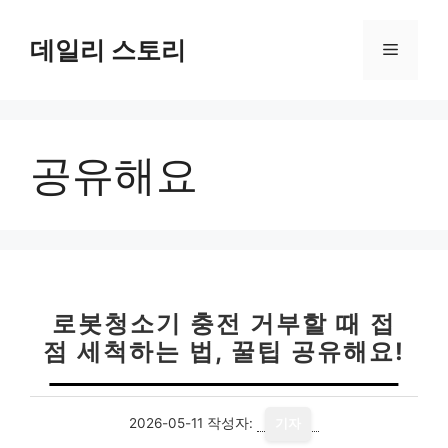
컨
텐
데일리 스토리
메
츠
로
뉴
건
너
공유해요
뛰
기
로봇청소기 충전 거부할 때 접
점 세척하는 법, 꿀팁 공유해요!
2026-05-11
작성자:
기자