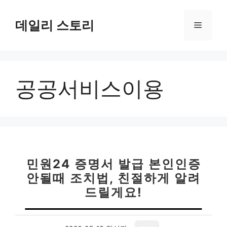
컨
텐
데일리 스토리
메
츠
로
뉴
건
너
공공서비스이용
뛰
기
민원24 증명서 발급 본인인증
안될때 조치법, 친절하게 알려
드릴게요!