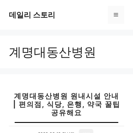
컨
텐
데일리 스토리
메
츠
로
뉴
건
너
계명대동산병원
뛰
기
계명대동산병원 원내시설 안내
| 편의점, 식당, 은행, 약국 꿀팁
공유해요