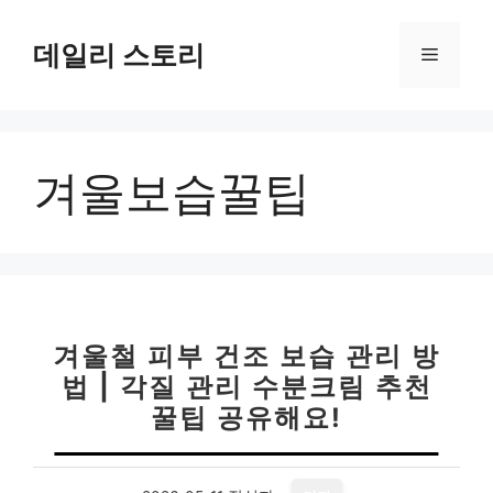
컨
텐
데일리 스토리
메
츠
로
뉴
건
너
겨울보습꿀팁
뛰
기
겨울철 피부 건조 보습 관리 방
법 | 각질 관리 수분크림 추천
꿀팁 공유해요!