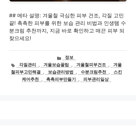
## 메타 설명: 겨울철 극심한 피부 건조, 각질 고민
끝! 촉촉한 피부를 위한 보습 관리 비법과 인생템 수
분크림 추천까지, 지금 바로 확인하고 매끈 피부 되
찾으세요!
카
정보
테
태
각질관리
,
겨울보습꿀팁
,
겨울철피부건조
,
겨울
고
그
철피부고민해결
,
보습관리방법
,
수분크림추천
,
스킨
리
케어추천
,
촉촉피부만들기
,
피부관리일상