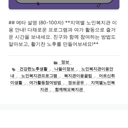
## 메타 설명 (80-100자) **지역별 노인복지관 이
용 안내! 다채로운 프로그램과 여가 활동으로 즐거
운 시간을 보내세요. 친구와 함께 참여하는 방법도
알아보고, 활기찬 노후를 만들어보세요!**
카
정보
테
태
건강한노후생활
,
나들이정보
,
노인복지관이용안
고
그
내
,
노인복지관프로그램
,
복지관이용꿀팁
,
어르신취
리
미생활
,
여가활동참여방법
,
정보공유
,
지역별노인복
지관
,
함께해요복지관