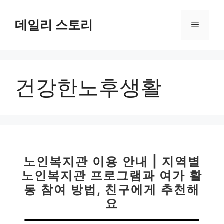
컨
텐
데일리 스토리
메
츠
로
뉴
건
너
건강한노후생활
뛰
기
노인복지관 이용 안내 | 지역별
노인복지관 프로그램과 여가 활
동 참여 방법, 친구에게 추천해
요