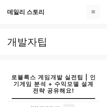
컨
텐
데일리 스토리
메
츠
로
뉴
건
너
개발자팁
뛰
기
로블록스 게임개발 실전팁 | 인
기게임 분석 + 수익모델 설계
전략 공유해요!