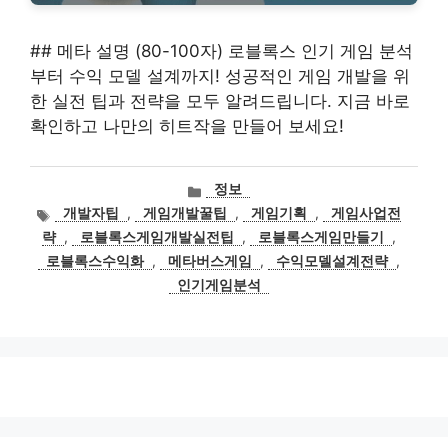
## 메타 설명 (80-100자) 로블록스 인기 게임 분석
부터 수익 모델 설계까지! 성공적인 게임 개발을 위
한 실전 팁과 전략을 모두 알려드립니다. 지금 바로
확인하고 나만의 히트작을 만들어 보세요!
카
정보
테
태
개발자팁
,
게임개발꿀팁
,
게임기획
,
게임사업전
고
그
략
,
로블록스게임개발실전팁
,
로블록스게임만들기
,
리
로블록스수익화
,
메타버스게임
,
수익모델설계전략
,
인기게임분석