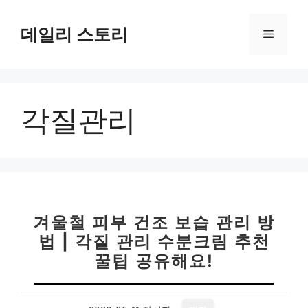
컨
텐
데일리 스토리
메
츠
로
뉴
건
너
각질관리
뛰
기
겨울철 피부 건조 보습 관리 방
법 | 각질 관리 수분크림 추천
꿀팁 공유해요!