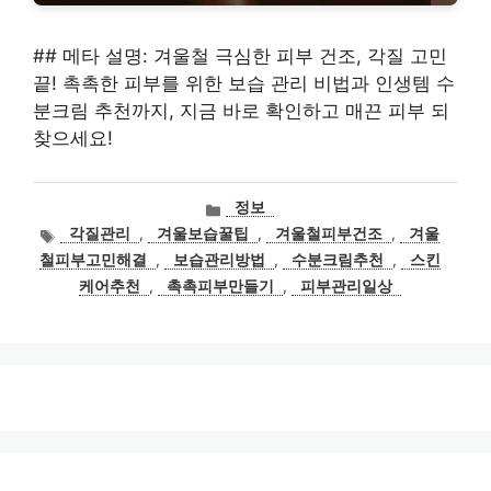
## 메타 설명: 겨울철 극심한 피부 건조, 각질 고민
끝! 촉촉한 피부를 위한 보습 관리 비법과 인생템 수
분크림 추천까지, 지금 바로 확인하고 매끈 피부 되
찾으세요!
카
정보
테
태
각질관리
,
겨울보습꿀팁
,
겨울철피부건조
,
겨울
고
그
철피부고민해결
,
보습관리방법
,
수분크림추천
,
스킨
리
케어추천
,
촉촉피부만들기
,
피부관리일상