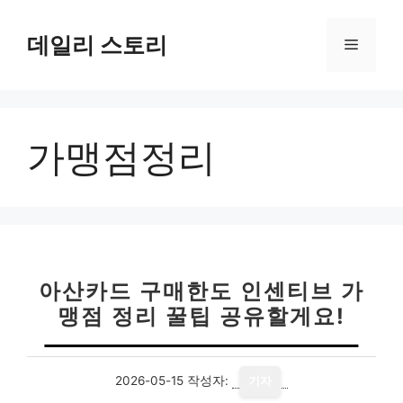
컨
텐
데일리 스토리
메
츠
로
뉴
건
너
가맹점정리
뛰
기
아산카드 구매한도 인센티브 가
맹점 정리 꿀팁 공유할게요!
2026-05-15
작성자:
기자