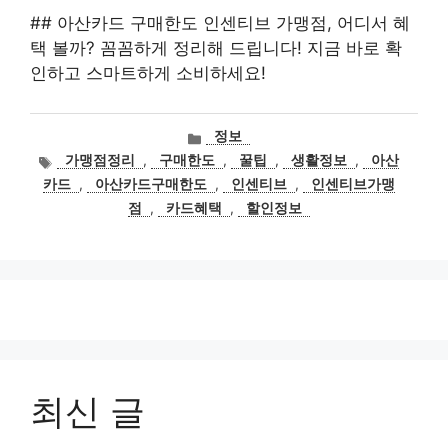
## 아산카드 구매한도 인센티브 가맹점, 어디서 혜
택 볼까? 꼼꼼하게 정리해 드립니다! 지금 바로 확
인하고 스마트하게 소비하세요!
카
정보
테
태
가맹점정리
,
구매한도
,
꿀팁
,
생활정보
,
아산
고
그
카드
,
아산카드구매한도
,
인센티브
,
인센티브가맹
리
점
,
카드혜택
,
할인정보
최신 글