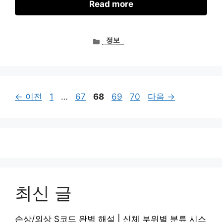
Read more
카
정보
테
고
리
페
페
페
페
페
←
이전
1
…
67
68
69
70
다음
→
이
이
이
이
이
지
지
지
지
지
최신 글
손상/외상 S코드 완벽 해설 | 신체 부위별 분류 시스