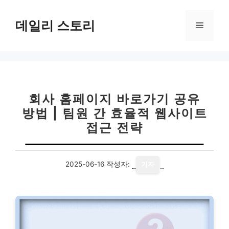
컨
텐
데일리 스토리
메
츠
로
뉴
건
너
뛰
기
회사 홈페이지 바로가기 공유
방법 | 팀원 간 효율적 웹사이트
접근 전략
2025-06-16
작성자:
기자