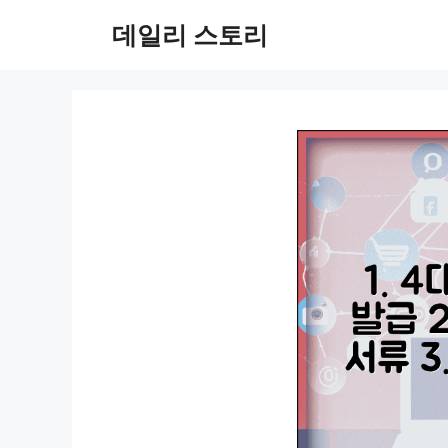
컨
데일리 스토리
텐
츠
로
건
너
뛰
기