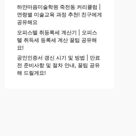
하얀마음미술학원 죽전동 커리큘럼 |
연령별 미술교육 과정 추천! 친구에게
공유해요
오피스텔 취등록세 계산기 | 오피스
텔 취득세 등록세 계산 꿀팁 공유해
요!
공인인증서 갱신 시기 및 방법 | 만료
전 준비사항 및 절차 안내, 꿀팁 공유
해 드릴게요!