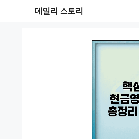
컨
데일리 스토리
텐
츠
로
건
너
뛰
기