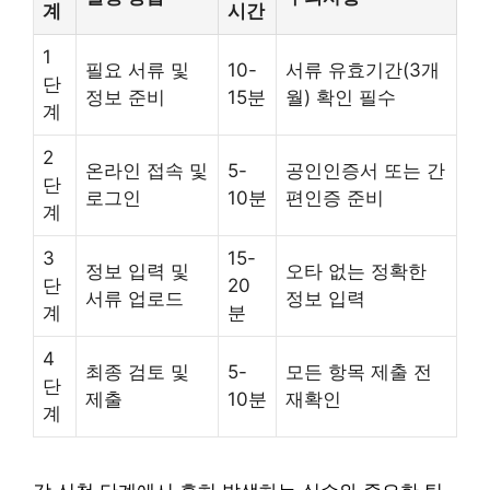
계
시간
1
필요 서류 및
10-
서류 유효기간(3개
단
정보 준비
15분
월) 확인 필수
계
2
온라인 접속 및
5-
공인인증서 또는 간
단
로그인
10분
편인증 준비
계
3
15-
정보 입력 및
오타 없는 정확한
단
20
서류 업로드
정보 입력
계
분
4
최종 검토 및
5-
모든 항목 제출 전
단
제출
10분
재확인
계