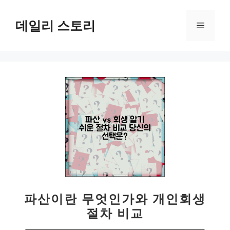
컨
텐
데일리 스토리
메
츠
로
뉴
건
너
뛰
기
파산이란 무엇인가와 개인회생
절차 비교