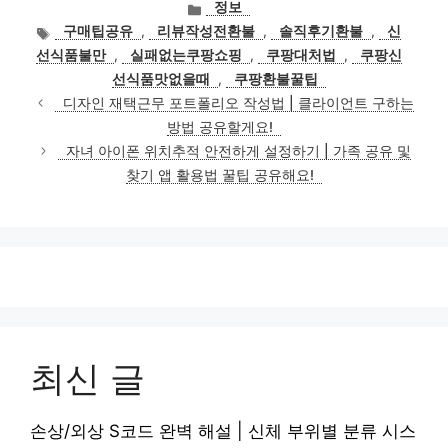
카
정보
테
태
구매팁공유
,
리뷰작성전환불
,
솔직후기환불
,
신
고
그
선식품불만
,
실패없는쿠팡쇼핑
,
쿠팡대처법
,
쿠팡신
리
선식품맛없을때
,
쿠팡환불꿀팁
디자인 재택근무 포트폴리오 작성법 | 클라이언트 구하는
방법 공유할게요!
자녀 아이폰 위치추적 안전하게 설정하기 | 가족 공유 및
찾기 앱 활용법 꿀팁 공유해요!
최신 글
손상/외상 S코드 완벽 해설 | 신체 부위별 분류 시스