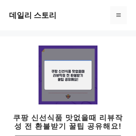
컨
텐
데일리 스토리
메
츠
로
뉴
건
너
뛰
기
쿠팡 신선식품 맛없을때 리뷰작
성 전 환불받기 꿀팁 공유해요!