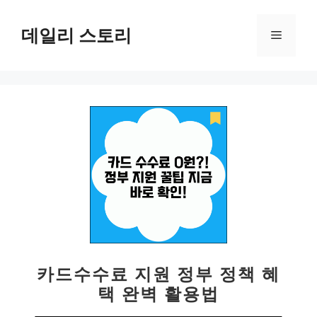
컨
텐
데일리 스토리
메
츠
로
뉴
건
너
뛰
기
카드수수료 지원 정부 정책 혜
택 완벽 활용법