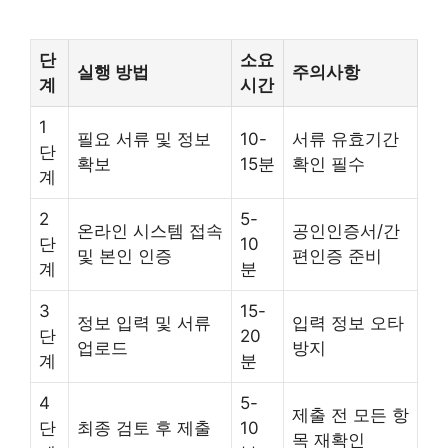
단
소요
실행 방법
주의사항
계
시간
1
필요 서류 및 정보
10-
서류 유효기간
단
확보
15분
확인 필수
계
2
5-
온라인 시스템 접속
공인인증서/간
단
10
및 본인 인증
편인증 준비
계
분
3
15-
정보 입력 및 서류
입력 정보 오타
단
20
업로드
방지
계
분
4
5-
제출 전 모든 항
단
최종 검토 후 제출
10
목 재확인