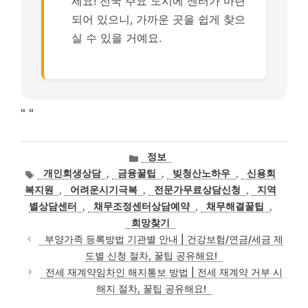
세요! 전국 주요 도시에 센터가 마련
되어 있으니, 가까운 곳을 쉽게 찾으
실 수 있을 거예요.
"
"
카
정보
테
태
개인회생상담
,
금융꿀팁
,
빚청산노하우
,
신용회
고
그
복지원
,
어려운시기극복
,
전문가무료상담신청
,
지역
리
별상담센터
,
채무조정센터상담예약
,
채무해결꿀팁
,
희망찾기
부양가족 등록방법 기관별 안내 | 건강보험/연금/세금 제
도별 신청 절차, 꿀팁 공유해요!
전세 재계약임차인 해지통보 방법 | 전세 재계약 거부 시
해지 절차, 꿀팁 공유해요!