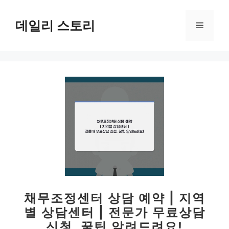
컨
텐
데일리 스토리
메
츠
로
뉴
건
너
뛰
기
채무조정센터 상담 예약 | 지역
별 상담센터 | 전문가 무료상담
신청, 꿀팁 알려드려요!