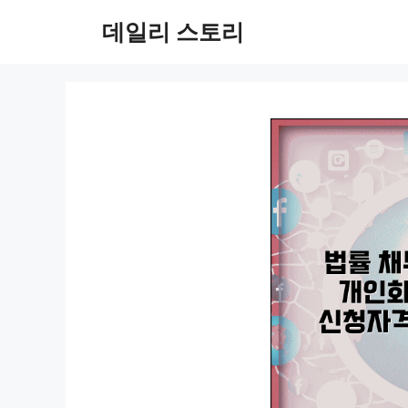
컨
데일리 스토리
텐
츠
로
건
너
뛰
기