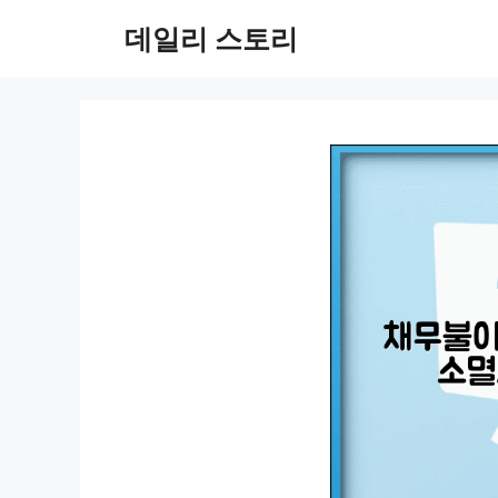
컨
데일리 스토리
텐
츠
로
건
너
뛰
기