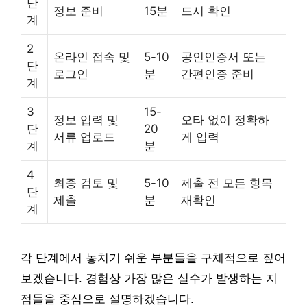
단
정보 준비
15분
드시 확인
계
2
온라인 접속 및
5-10
공인인증서 또는
단
로그인
분
간편인증 준비
계
3
15-
정보 입력 및
오타 없이 정확하
단
20
서류 업로드
게 입력
계
분
4
최종 검토 및
5-10
제출 전 모든 항목
단
제출
분
재확인
계
각 단계에서 놓치기 쉬운 부분들을 구체적으로 짚어
보겠습니다. 경험상 가장 많은 실수가 발생하는 지
점들을 중심으로 설명하겠습니다.