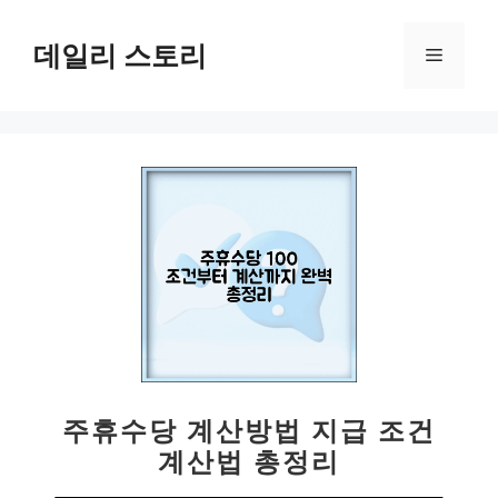
컨
텐
데일리 스토리
메
츠
로
뉴
건
너
뛰
기
주휴수당 계산방법 지급 조건
계산법 총정리