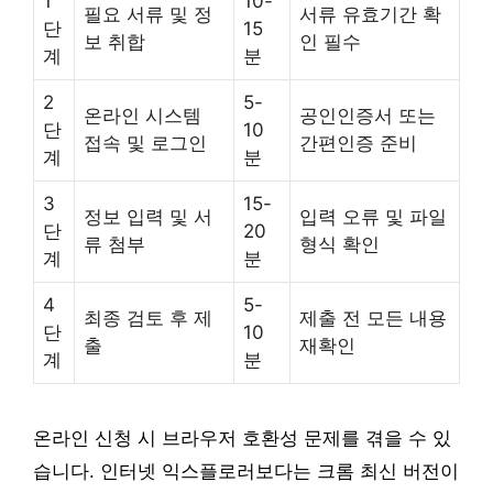
1
10-
필요 서류 및 정
서류 유효기간 확
단
15
보 취합
인 필수
계
분
2
5-
온라인 시스템
공인인증서 또는
단
10
접속 및 로그인
간편인증 준비
계
분
3
15-
정보 입력 및 서
입력 오류 및 파일
단
20
류 첨부
형식 확인
계
분
4
5-
최종 검토 후 제
제출 전 모든 내용
단
10
출
재확인
계
분
온라인 신청 시 브라우저 호환성 문제를 겪을 수 있
습니다. 인터넷 익스플로러보다는 크롬 최신 버전이