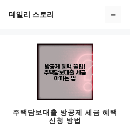
컨
텐
데일리 스토리
메
츠
로
뉴
건
너
뛰
기
주택담보대출 방공제 세금 혜택
신청 방법