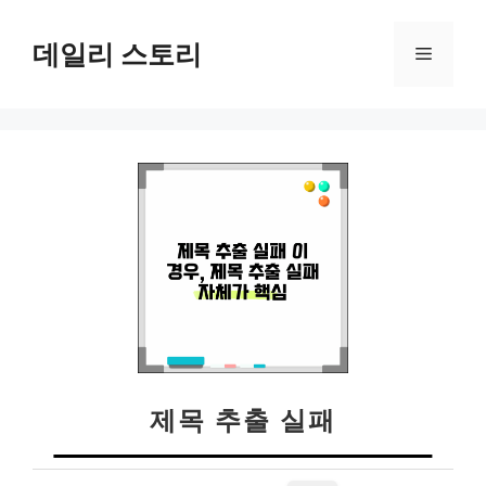
컨
텐
데일리 스토리
메
츠
로
뉴
건
너
뛰
기
제목 추출 실패