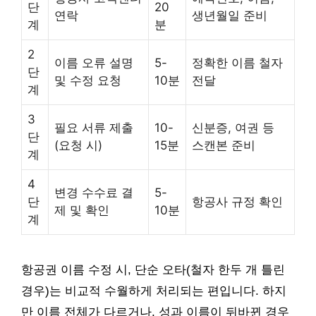
단
20
연락
생년월일 준비
계
분
2
이름 오류 설명
5-
정확한 이름 철자
단
및 수정 요청
10분
전달
계
3
필요 서류 제출
10-
신분증, 여권 등
단
(요청 시)
15분
스캔본 준비
계
4
변경 수수료 결
5-
단
항공사 규정 확인
제 및 확인
10분
계
항공권 이름 수정 시, 단순 오타(철자 한두 개 틀린
경우)는 비교적 수월하게 처리되는 편입니다. 하지
만 이름 전체가 다르거나, 성과 이름이 뒤바뀐 경우