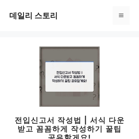
컨
텐
데일리 스토리
메
츠
로
뉴
건
너
뛰
기
전입신고서 작성법 | 서식 다운
받고 꼼꼼하게 작성하기 꿀팁
공유할게요!